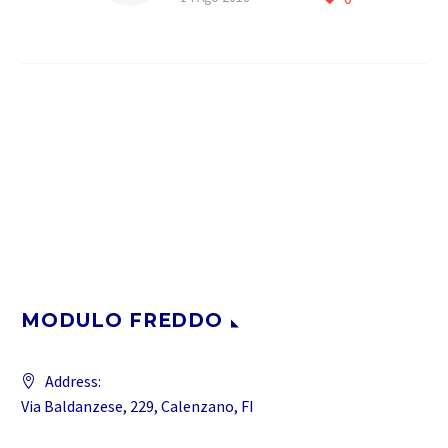
azienda nata nel 2005
,ereditando lesperienza
di due generazioni e oltre
40 anni di competenza…
MODULO FREDDO
Address:
Via Baldanzese, 229, Calenzano, FI