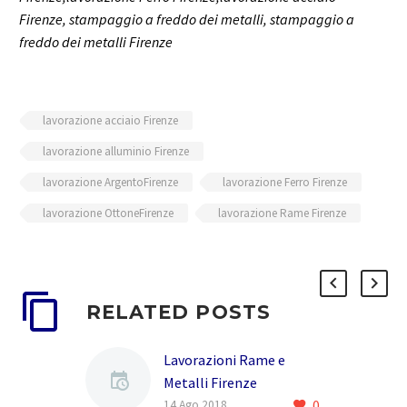
Firenze, stampaggio a freddo dei metalli, stampaggio a
freddo dei metalli Firenze
lavorazione acciaio Firenze
lavorazione alluminio Firenze
lavorazione ArgentoFirenze
lavorazione Ferro Firenze
lavorazione OttoneFirenze
lavorazione Rame Firenze
RELATED POSTS
Lavorazioni Rame e
Metalli Firenze
0
La MODULO FREDDO e un
14 Ago 2018