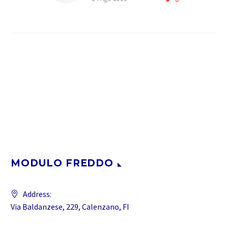
azienda nata nel 2005
,ereditando lesperienza
di due generazioni e oltre
40 anni di competenza…
MODULO FREDDO
Address:
Via Baldanzese, 229, Calenzano, FI