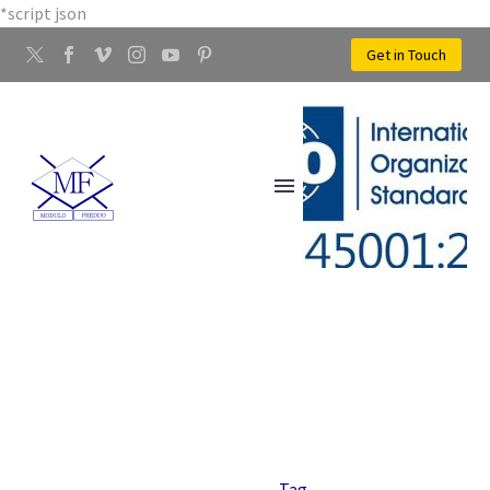
*script json
Get in Touch
ACCESSORI PER CINTURE
Home
Tag