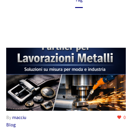
By
macciu
0
Blog