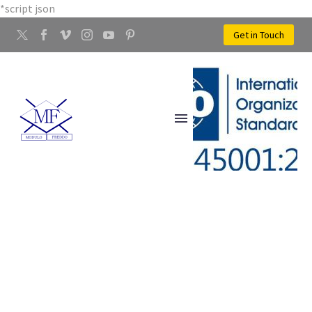
*script json
Get in Touch
ARTIGIANI LAVORAZIONE
METALLI RAME CERBAIA