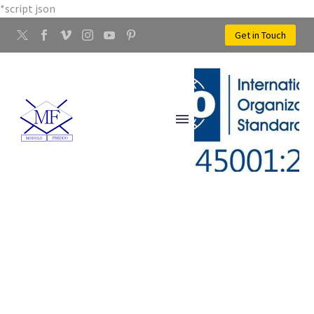
*script json
Get in Touch
ARTIGIANI LAVORAZIONE
METALLI RAME
OSMANNORO