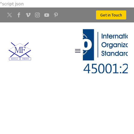
*script json
Get in Touch
AZIENDA LAVORAZIONE
RAME CERBAIA