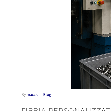
By
macciu
Blog
FIBBIA PERSONALIZZAT