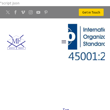
*script json
Get in Touch
DESIGN PERSONALIZZATO
Home
Tag