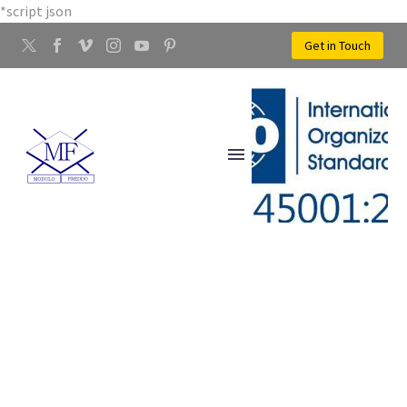
*script json
Get in Touch
ELEMENTI DECORATIVI
METALLICI