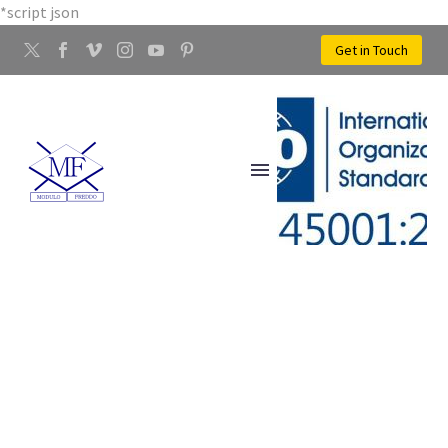
*script json
Get in Touch
LAVORAZIONE ACCIAIO
CASCIANA TERME