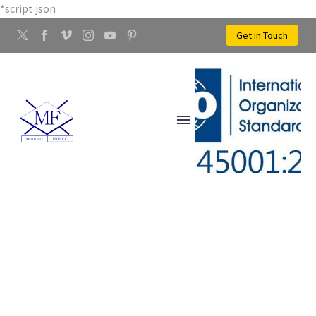
*script json
Get in Touch
LAVORAZIONE ACCIAIO
REGGELLO