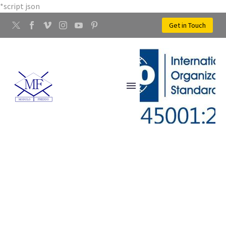
*script json
Get in Touch
LAVORAZIONE ALLUMINIO
FIRENZE NORD