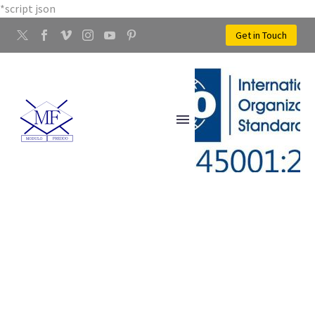
*script json
Get in Touch
LAVORAZIONE ALLUMINIO
TAVARNUZZE