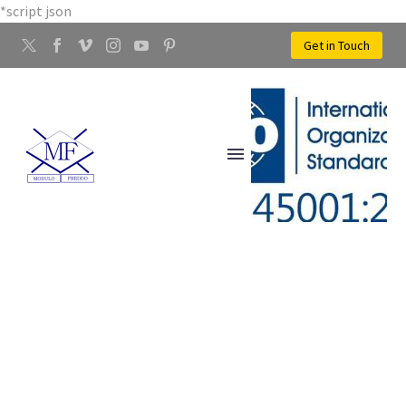
*script json
Get in Touch
LAVORAZIONE ARGENTO
CAMPI BISENZIO