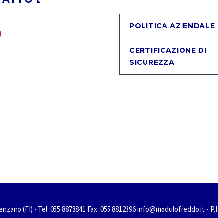
POLITICA AZIENDALE
CERTIFICAZIONE DI
SICUREZZA
nzano (FI) - Tel: 055 8878841 Fax: 055 8812396 info@modulofreddo.it - P.