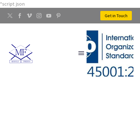
*script json
Get in Touch
LAVORAZIONE FERRO
AGLIANA