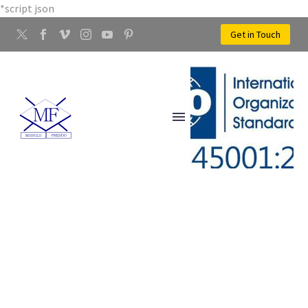
*script json
Get in Touch
LAVORAZIONE FERRO
BAGNO A RIPOLI