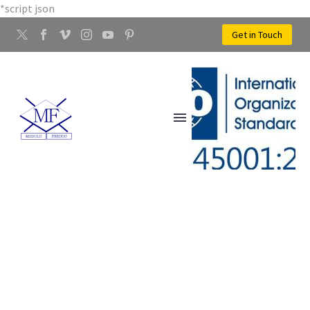
*script json
Get in Touch
LAVORAZIONE OTTONE
FIRENZE NORD