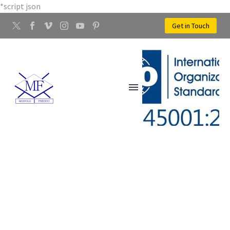
*script json
Get in Touch
LAVORAZIONE OTTONE
SESTO FIORENTINO