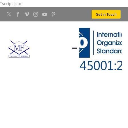
*script json
Get in Touch
LAVORAZIONI PER
MINUTERIE METALLI