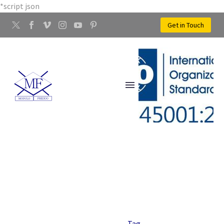
*script json
Get in Touch
METALLO PIEGATO
Home
Tag