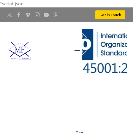
*script json
Get in Touch
PRESSA PIEGATRICE
Home
Tag