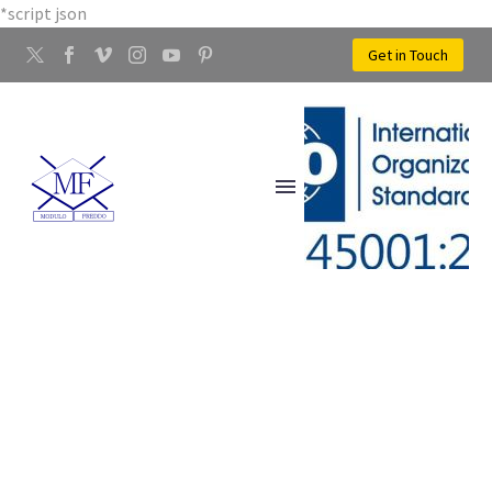
*script json
Get in Touch
STAMPAGGIO A FREDDO
DEI METALLI AGLIANA