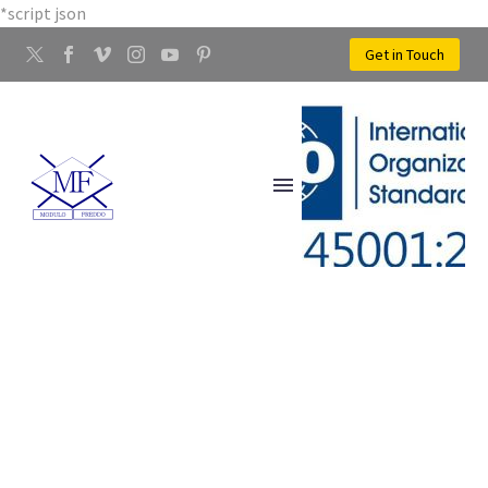
*script json
Get in Touch
STAMPAGGIO A FREDDO
DEI METALLI CASTELLINA
IN CHIANTI