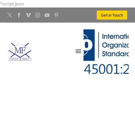
*script json
Get in Touch
STAMPAGGIO A FREDDO
DEI METALLI LIMITE
SULL’ARNO