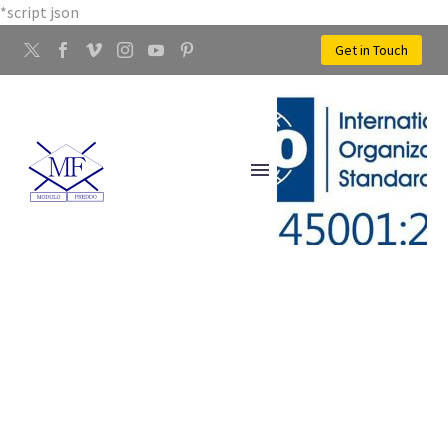
*script json
Get in Touch
STAMPAGGIO A FREDDO
DEI METALLI MANTIGNANO