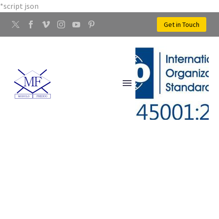
*script json
Get in Touch
STAMPAGGIO A FREDDO
DEI METALLI OSMANNORO