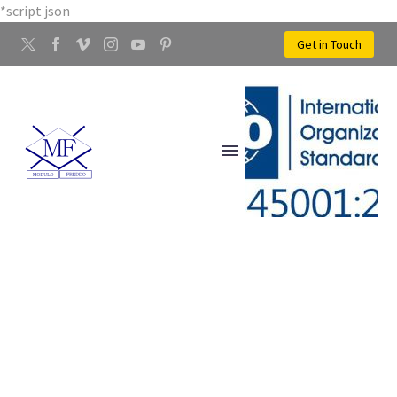
*script json
Get in Touch
STAMPAGGIO A FREDDO
DEI METALLI PONTEDERA