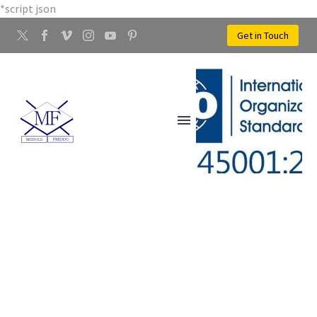
*script json
Get in Touch
STAMPAGGIO A FREDDO
DEI METALLI QUARRATA