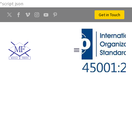
*script json
Get in Touch
STAMPAGGIO A FREDDO
DEI METALLI SEANO