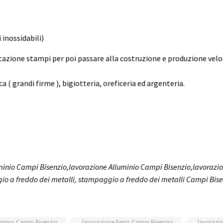
ci inossidabili)
azione stampi per poi passare alla costruzione e produzione vel
a ( grandi firme ), bigiotteria, oreficeria ed argenteria.
uminio Campi Bisenzio,lavorazione Alluminio Campi Bisenzio,lavoraz
io a freddo dei metalli, stampaggio a freddo dei metalli Campi Bis
uminio Campi Bisenzio
lavorazione Ferro Campi Bisenzio
lavorazi