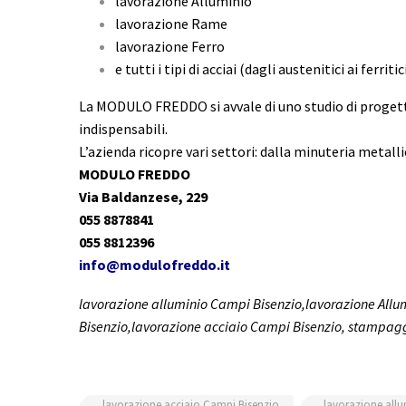
lavorazione Alluminio
lavorazione Rame
lavorazione Ferro
e tutti i tipi di acciai (dagli austenitici ai ferriti
La MODULO FREDDO si avvale di uno studio di progett
indispensabili.
L’azienda ricopre vari settori: dalla minuteria metallic
MODULO FREDDO
Via Baldanzese, 229
055 8878841
055 8812396
info@modulofreddo.it
lavorazione alluminio Campi Bisenzio,lavorazione All
Bisenzio,lavorazione acciaio Campi Bisenzio, stampagg
lavorazione acciaio Campi Bisenzio
lavorazione all