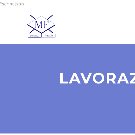
*script json
LAVORAZ