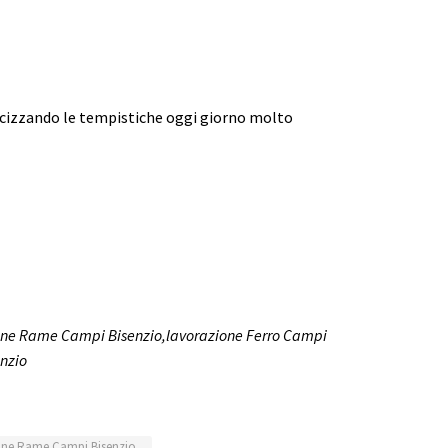
ocizzando le tempistiche oggi giorno molto
ione Rame Campi Bisenzio,lavorazione Ferro Campi
enzio
one Rame Campi Bisenzio