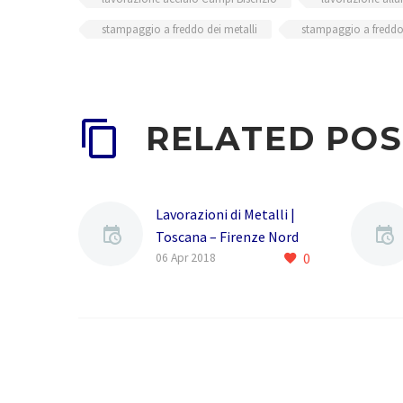
stampaggio a freddo dei metalli
stampaggio a freddo
RELATED POS
Lavorazioni di Metalli |
Toscana – Firenze Nord
0
(Demo)
06 Apr 2018
La MODULO FREDDO e un
azienda nata nel 2005
,ereditando lesperienza
di due generazioni e oltre
40 anni di competenza…