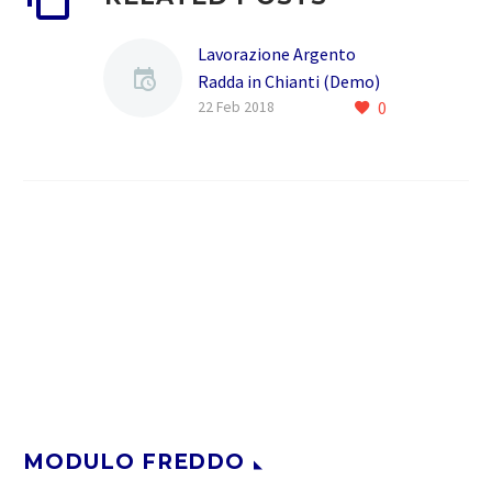
Lavorazione Argento
Radda in Chianti (Demo)
0
La MODULO FREDDO e un
22 Feb 2018
azienda nata nel 2005
,ereditando lesperienza
di due generazioni e oltre
40 anni di competenza…
MODULO FREDDO