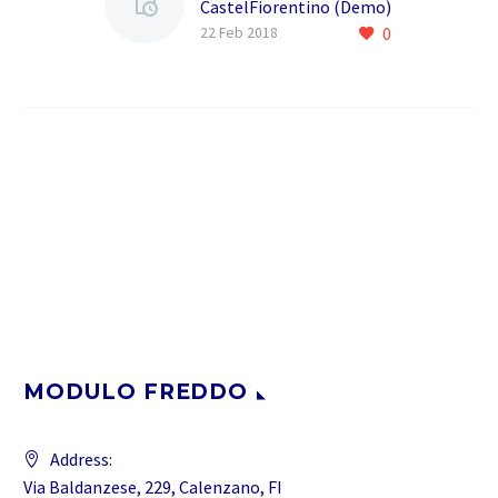
CastelFiorentino (Demo)
0
La MODULO FREDDO e un
22 Feb 2018
azienda nata nel 2005
,ereditando lesperienza
di due generazioni e oltre
40 anni di competenza…
MODULO FREDDO
Address:
Via Baldanzese, 229, Calenzano, FI