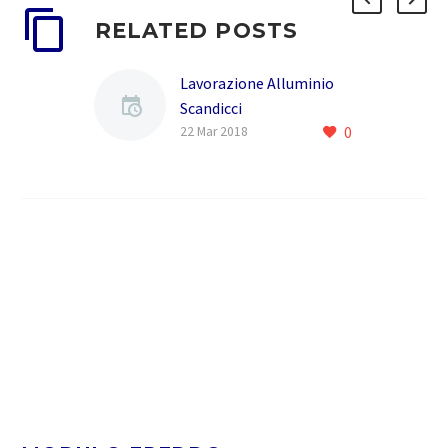
RELATED POSTS
Lavorazione Alluminio
Scandicci
0
La MODULO FREDDO e un
22 Mar 2018
azienda nata nel 2005
,ereditando lesperienza
di due generazioni e oltre
40 anni di competenza…